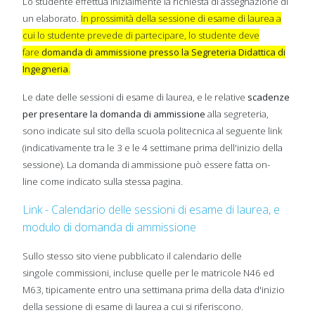
Lo studente effettua inizialmente la richiesta di assegnazione di
un elaborato.
In prossimità della sessione di esame di laurea a
cui lo studente prevede di partecipare, lo studente deve
fare
domanda di ammissione presso la Segreteria Didattica di
Ingegneria
.
Le date delle sessioni di esame di laurea, e le relative
scadenze
per presentare la domanda di ammissione
alla segreteria,
sono indicate sul sito della scuola politecnica al seguente link
(indicativamente tra le 3 e le 4 settimane prima dell'inizio della
sessione). La domanda di ammissione può essere fatta on-
line come indicato sulla stessa pagina.
Link - Calendario delle sessioni di esame di laurea, e
modulo di domanda di ammissione
Sullo stesso sito viene pubblicato il calendario delle
singole commissioni, incluse quelle per le matricole N46 ed
M63, tipicamente entro una settimana prima della data d'inizio
della sessione di esame di laurea a cui si riferiscono.