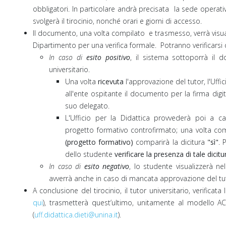
obbligatori. In particolare andrà precisata la sede operativ
svolgerà il tirocinio, nonché orari e giorni di accesso.
Il documento, una volta compilato e trasmesso, verrà visuali
Dipartimento per una verifica formale. Potranno verificarsi 
In caso di
esito positivo
, il sistema sottoporrà il 
universitario.
Una volta
ricevuta
l'approvazione del tutor, l'Uffi
all'ente ospitante il documento per la firma digi
suo delegato.
L'Ufficio per la Didattica provvederà poi a c
progetto formativo controfirmato; una volta co
(progetto formativo)
comparirà la dicitura
"sì"
. 
dello studente
verificare la presenza di tale dicit
In caso di
esito negativo
, lo studente visualizzerà ne
avverrà anche in caso di mancata approvazione del tu
A conclusione del tirocinio, il tutor universitario, verificat
qui
), trasmetterà quest’ultimo, unitamente al modello AC, 
(
uff.didattica.dieti@unina.it
).